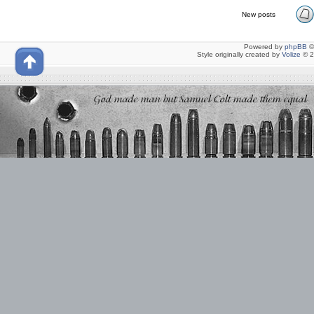
New posts
Powered by
phpBB
©
Style originally created by
Volize
© 2