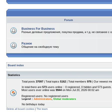
Forum
Business For Business
Разные деловые предложения, покупка продажа, и т.д. не связаное с 
Разное
Общение на свободную тему
Board index
Statistics
Total posts
37097
| Total topics
5162
| Total members
976
| Our newest 
In total there are
573
users online :: 0 registered, 0 hidden and 573 guests.
Most users ever online was
9944
on Mon Jul 20, 2026 00:02 am
Registered users: No registered users
Legend ::
Administrators
,
Global moderators
No birthdays today
Delete all board cookies
|
The team