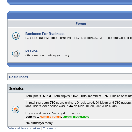
Forum
Business For Business
Разные деловые предложения, покупка продажа, и т.д. не связаное с 
Разное
Общение на свободную тему
Board index
Statistics
Total posts
37094
| Total topics
5162
| Total members
976
| Our newest 
In total there are
780
users online :: 0 registered, 0 hidden and 780 guests.
Most users ever online was
9944
on Mon Jul 20, 2026 00:02 am
Registered users: No registered users
Legend ::
Administrators
,
Global moderators
No birthdays today
Delete all board cookies
|
The team