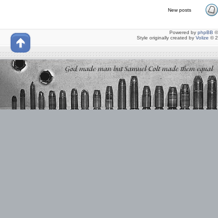
New posts
Powered by
phpBB
©
Style originally created by
Volize
© 2