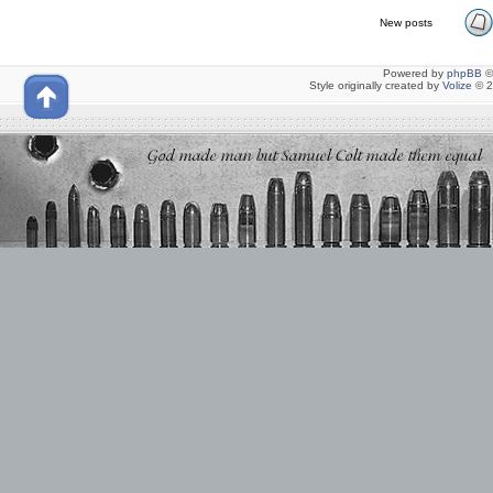
New posts
Powered by
phpBB
©
Style originally created by
Volize
© 2