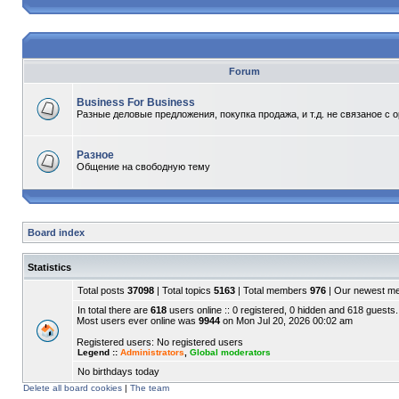
Forum
Business For Business
Разные деловые предложения, покупка продажа, и т.д. не связаное с 
Разное
Общение на свободную тему
Board index
Statistics
Total posts
37098
| Total topics
5163
| Total members
976
| Our newest 
In total there are
618
users online :: 0 registered, 0 hidden and 618 guests.
Most users ever online was
9944
on Mon Jul 20, 2026 00:02 am
Registered users: No registered users
Legend ::
Administrators
,
Global moderators
No birthdays today
Delete all board cookies
|
The team