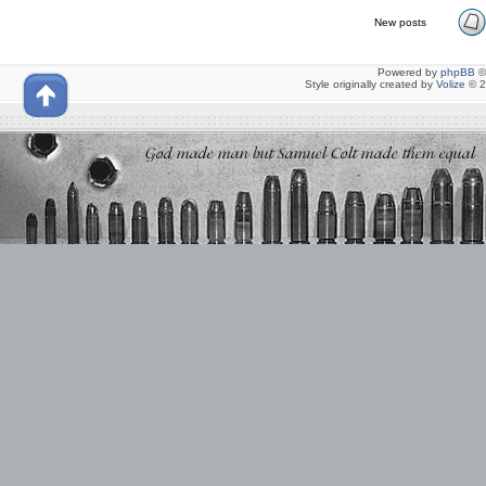
New posts
Powered by
phpBB
©
Style originally created by
Volize
© 2