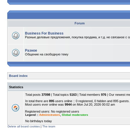
Forum
Business For Business
Разные деловые предложения, покупка продажа, и т.д. не связаное с 
Разное
Общение на свободную тему
Board index
Statistics
Total posts
37098
| Total topics
5163
| Total members
976
| Our newest 
In total there are
895
users online :: 0 registered, 0 hidden and 895 guests.
Most users ever online was
9944
on Mon Jul 20, 2026 00:02 am
Registered users: No registered users
Legend ::
Administrators
,
Global moderators
No birthdays today
Delete all board cookies
|
The team