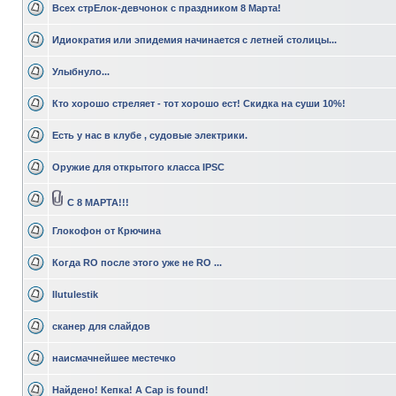
Всех стрЕлок-девчонок с праздником 8 Марта!
Идиократия или эпидемия начинается с летней столицы...
Улыбнуло...
Кто хорошо стреляет - тот хорошо ест! Скидка на суши 10%!
Есть у нас в клубе , судовые электрики.
Оружие для открытого класса IPSC
C 8 МАРТА!!!
Глокофон от Крючина
Когда RO после этого уже не RO ...
Ilutulestik
сканер для слайдов
наисмачнейшее местечко
Найдено! Кепка! A Cap is found!