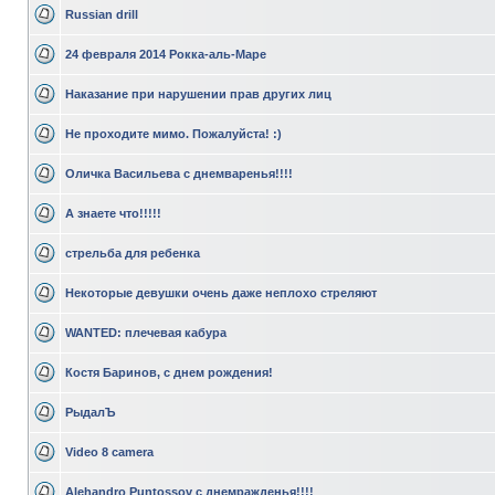
Russian drill
24 февраля 2014 Рокка-аль-Маре
Наказание при нарушении прав других лиц
Не проходите мимо. Пожалуйста! :)
Оличка Васильева с днемваренья!!!!
А знаете что!!!!!
стрельба для ребенка
Некоторые девушки очень даже неплохо стреляют
WANTED: плечевая кабура
Костя Баринов, с днем рождения!
РыдалЪ
Video 8 camera
Alehandro Puntossov с днемражденья!!!!