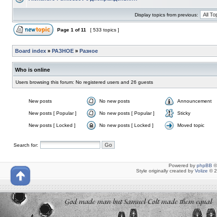
Display topics from previous:
Page
1
of
11
[ 533 topics ]
Board index
»
РАЗНОЕ
»
Разное
Who is online
Users browsing this forum: No registered users and 26 guests
New posts
No new posts
Announcement
New posts [ Popular ]
No new posts [ Popular ]
Sticky
New posts [ Locked ]
No new posts [ Locked ]
Moved topic
Search for:
Powered by
phpBB
©
Style originally created by
Volize
© 2