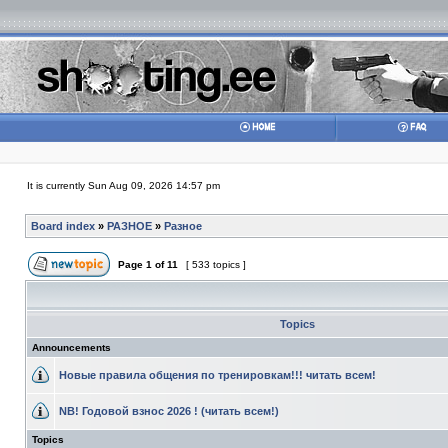
It is currently Sun Aug 09, 2026 14:57 pm
Board index
»
РАЗНОЕ
»
Разное
Page
1
of
11
[ 533 topics ]
Topics
Announcements
Новые правила общения по тренировкам!!! читать всем!
NB! Годовой взнос 2026 ! (читать всем!)
Topics