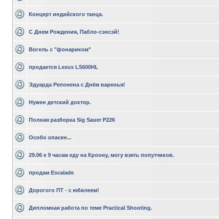
Концерт индийского танца.
С Днем Рождения, Пабло-сэнсэй!
Вогель с "фонариком"
продается Lexus LS600HL
Эдуарда Репонена с Днём варенья!
Нужен детский доктор.
Полная разборка Sig Sauer P226
Особо опасен...
29.06 к 9 часам еду на Кроону, могу взять попутчиков.
продам Escalade
Дорогого ПТ - с юбилеем!
Дипломная работа по теме Practical Shooting.