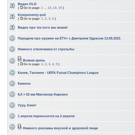
Видео OLD
[
Go to page:
1
...
13
,
14
,
15
]
Komponenty-puli
[
Go to page:
1
,
2
,
3
,
4
]
Видео про тех кого мы знаем!
Передача про оружие на ETV+ с Дмитрием Удрасом 13.09.2021
Немного отвлечемся от стрельбы
Всякая хрень
[
Go to page:
1
,
2
,
3
,
4
,
5
]
Калев, Таллинн - UEFA Futsal Champions League
Кимоно
6,5 × 52 мм Манлихер-Каркано
Уууу, блин!
1 апреля переносится на 2 апреля
Немного рекламы вкусной и здоровой пищи