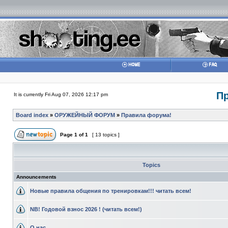
П
It is currently Fri Aug 07, 2026 12:17 pm
Board index
»
ОРУЖЕЙНЫЙ ФОРУМ
»
Правила форума!
Page
1
of
1
[ 13 topics ]
Topics
Announcements
Новые правила общения по тренировкам!!! читать всем!
NB! Годовой взнос 2026 ! (читать всем!)
О нас.