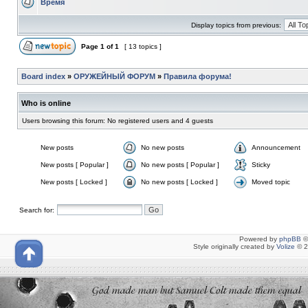
Время
Display topics from previous:
Page
1
of
1
[ 13 topics ]
Board index
»
ОРУЖЕЙНЫЙ ФОРУМ
»
Правила форума!
Who is online
Users browsing this forum: No registered users and 4 guests
New posts
No new posts
Announcement
New posts [ Popular ]
No new posts [ Popular ]
Sticky
New posts [ Locked ]
No new posts [ Locked ]
Moved topic
Search for:
Powered by
phpBB
©
Style originally created by
Volize
© 2