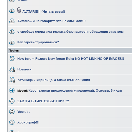
AVATAR!!!!! (Читать всем!)
Avatare... и не говорите что не слышали!!!
о свободе слова или техника безопасности обращения с языком
Как зарегистрироваться?
Topics
New forum Feature New forum Rule: NO HOT-LINKING OF IMAGES!!
Новички
латиница и кирилица, а также язык общения
Курс техники прохождения упражнений. Основы. 8 июля
Moved:
ЗАВТРА В ТИРЕ СУББОТНИК!!!!
Youtube
Хронограф!!!