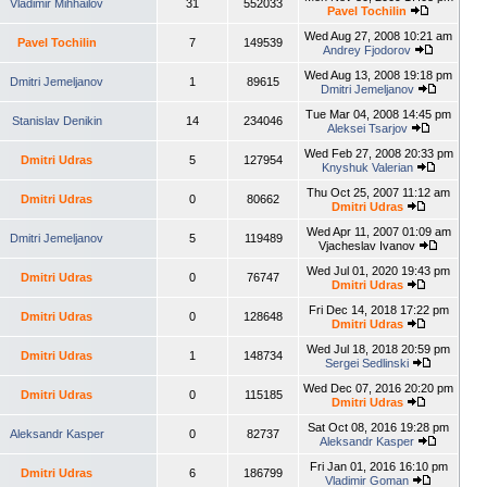
Vladimir Mihhailov
31
552033
Pavel Tochilin
Wed Aug 27, 2008 10:21 am
Pavel Tochilin
7
149539
Andrey Fjodorov
Wed Aug 13, 2008 19:18 pm
Dmitri Jemeljanov
1
89615
Dmitri Jemeljanov
Tue Mar 04, 2008 14:45 pm
Stanislav Denikin
14
234046
Aleksei Tsarjov
Wed Feb 27, 2008 20:33 pm
Dmitri Udras
5
127954
Knyshuk Valerian
Thu Oct 25, 2007 11:12 am
Dmitri Udras
0
80662
Dmitri Udras
Wed Apr 11, 2007 01:09 am
Dmitri Jemeljanov
5
119489
Vjacheslav Ivanov
Wed Jul 01, 2020 19:43 pm
Dmitri Udras
0
76747
Dmitri Udras
Fri Dec 14, 2018 17:22 pm
Dmitri Udras
0
128648
Dmitri Udras
Wed Jul 18, 2018 20:59 pm
Dmitri Udras
1
148734
Sergei Sedlinski
Wed Dec 07, 2016 20:20 pm
Dmitri Udras
0
115185
Dmitri Udras
Sat Oct 08, 2016 19:28 pm
Aleksandr Kasper
0
82737
Aleksandr Kasper
Fri Jan 01, 2016 16:10 pm
Dmitri Udras
6
186799
Vladimir Goman