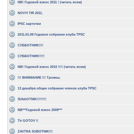
NB! Годовой взнос 2011 ! (читать всем)
NOVYI TIR 2011.
IPSC карточки
2011.01.09 Годовое собрание клуба TPSC
СУББОТНИК!!!!
СУББОТНИК!!!!!
NB! Годовой взнос 2010 !!!! (читать всем)
!!! ВНИМАНИЕ !!! Трояны.
13 декабря общее собрание членов клуба TPSC
SUbbOTNIK!!!!!!!!
NB***Годовой взнос 2009***
Tir GOTOV !!
ZAVTRA SUBOTNIK!!!