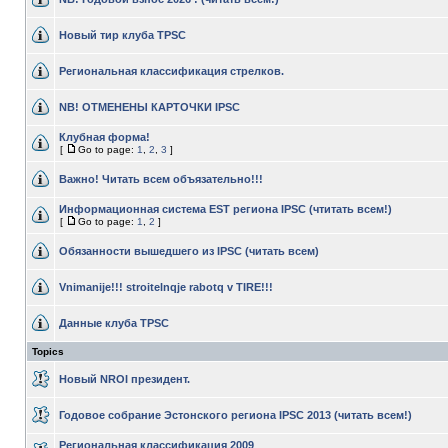
Новый тир клуба TPSC
Региональная классификация стрелков.
NB! ОТМЕНЕНЫ КАРТОЧКИ IPSC
Клубная форма!
[
Go to page:
1
,
2
,
3
]
Важно! Читать всем объязательно!!!
Информационная система EST региона IPSC (чтитать всем!)
[
Go to page:
1
,
2
]
Обязанности вышедшего из IPSC (читать всем)
Vnimanije!!! stroitelnqje rabotq v TIRE!!!
Данные клуба TPSC
Topics
Новый NROI президент.
Годовое собрание Эстонского региона IPSC 2013 (читать всем!)
Региональная классификация 2009