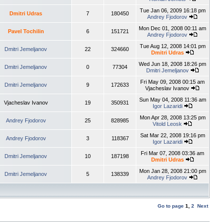
Tue Jan 06, 2009 16:18 pm
Dmitri Udras
7
180450
Andrey Fjodorov
Mon Dec 01, 2008 00:11 am
Pavel Tochilin
6
151721
Andrey Fjodorov
Tue Aug 12, 2008 14:01 pm
Dmitri Jemeljanov
22
324660
Dmitri Udras
Wed Jun 18, 2008 18:26 pm
Dmitri Jemeljanov
0
77304
Dmitri Jemeljanov
Fri May 09, 2008 00:15 am
Dmitri Jemeljanov
9
172633
Vjacheslav Ivanov
Sun May 04, 2008 11:36 am
Vjacheslav Ivanov
19
350931
Igor Lazaridi
Mon Apr 28, 2008 13:25 pm
Andrey Fjodorov
25
828985
Vitold Leosk
Sat Mar 22, 2008 19:16 pm
Andrey Fjodorov
3
118367
Igor Lazaridi
Fri Mar 07, 2008 03:36 am
Dmitri Jemeljanov
10
187198
Dmitri Udras
Mon Jan 28, 2008 21:00 pm
Dmitri Jemeljanov
5
138339
Andrey Fjodorov
Go to page
1
,
2
Next