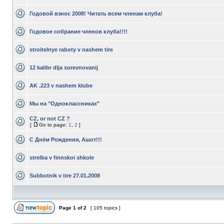
Годовой взнос 2008! Читать всем членам клуба!
Годовое собрание членов клуба!!!!
stroitelnye raboty v nashem tire
12 kalibr dlja sorevnovanij
AK .223 v nashem klube
Мы на "Одноклассниках"
CZ, or not CZ ?
[
Go to page:
1
,
2
]
C Днём Рождения, Ашот!!!
strelba v finnskoi shkole
Subbotnik v tire 27.01.2008
Page
1
of
2
[ 105 topics ]