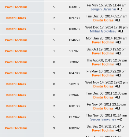
Fri May 15, 2015 11:44 am
Pavel Tochilin
5
166815
Jevgeni Jarushin
Tue Dec 30, 2014 05:17 am
Dmitri Udras
2
109730
Dmitri Udras
Wed Dec 17, 2014 17:16 pm
Dmitri Udras
1
100873
Mihhail Gotovtsev
Mon Jan 20, 2014 10:34 am
Pavel Tochilin
5
124659
Pavel Tochilin
Sat Oct 19, 2013 19:52 pm
Pavel Tochilin
1
91707
Pavel Tochilin
Thu Aug 08, 2013 12:07 pm
Pavel Tochilin
0
72802
Pavel Tochilin
Fri May 10, 2013 22:29 pm
Pavel Tochilin
9
184708
Pavel Tochilin
Wed Nov 14, 2012 19:02 pm
Dmitri Udras
0
90218
Dmitri Udras
Tue Dec 06, 2011 12:35 pm
Dmitri Udras
0
82944
Dmitri Udras
Fri Nov 04, 2011 23:15 pm
Dmitri Udras
2
100138
Dmitri Udras
Thu Nov 03, 2011 01:14 am
Dmitri Udras
5
137342
Sergei Ivanychev
Sat Sep 24, 2011 23:47 pm
Pavel Tochilin
9
188282
Pavel Tochilin