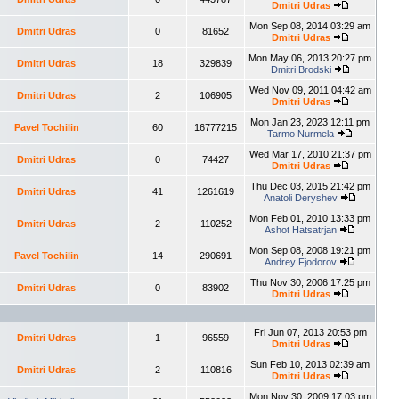
Dmitri Udras
Mon Sep 08, 2014 03:29 am
Dmitri Udras
0
81652
Dmitri Udras
Mon May 06, 2013 20:27 pm
Dmitri Udras
18
329839
Dmitri Brodski
Wed Nov 09, 2011 04:42 am
Dmitri Udras
2
106905
Dmitri Udras
Mon Jan 23, 2023 12:11 pm
Pavel Tochilin
60
16777215
Tarmo Nurmela
Wed Mar 17, 2010 21:37 pm
Dmitri Udras
0
74427
Dmitri Udras
Thu Dec 03, 2015 21:42 pm
Dmitri Udras
41
1261619
Anatoli Deryshev
Mon Feb 01, 2010 13:33 pm
Dmitri Udras
2
110252
Ashot Hatsatrjan
Mon Sep 08, 2008 19:21 pm
Pavel Tochilin
14
290691
Andrey Fjodorov
Thu Nov 30, 2006 17:25 pm
Dmitri Udras
0
83902
Dmitri Udras
Fri Jun 07, 2013 20:53 pm
Dmitri Udras
1
96559
Dmitri Udras
Sun Feb 10, 2013 02:39 am
Dmitri Udras
2
110816
Dmitri Udras
Mon Nov 30, 2009 17:03 pm