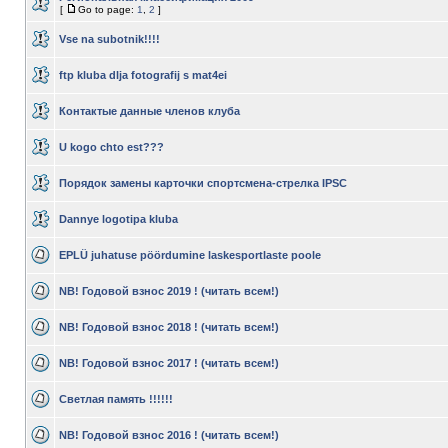
[
Go to page:
1
,
2
]
Vse na subotnik!!!!
ftp kluba dlja fotografij s mat4ei
Контактые данные членов клуба
U kogo chto est???
Порядок замены карточки спортсмена-стрелка IPSC
Dannye logotipa kluba
EPLÜ juhatuse pöördumine laskesportlaste poole
NB! Годовой взнос 2019 ! (читать всем!)
NB! Годовой взнос 2018 ! (читать всем!)
NB! Годовой взнос 2017 ! (читать всем!)
Светлая память !!!!!!
NB! Годовой взнос 2016 ! (читать всем!)