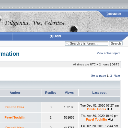
rmation
View active topics
All times are UTC + 2 hours [
DST
]
Go to page
1
,
2
Next
Author
Replies
Views
Last post
Tue Dec 01, 2020 07:27 am
Dmitri Udras
0
103190
Dmitri Udras
Thu Apr 30, 2020 19:49 pm
Pavel Tochilin
2
581653
Pavel Tochilin
Fri Dec 20, 2019 12:44 pm
Dmitri Udras
0
443787