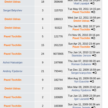
Mon Jun 06, 2011 15:19 pm
Dmitri Udras
18
359648
Vitali Lopatjuk
Tue May 03, 2011 14:15 pm
Sergei Belyshev
3
115703
Pavel Tochilin
Wed Jan 12, 2011 19:58 pm
Dmitri Udras
8
186013
Dmitri Udras
Thu Jan 06, 2011 18:27 pm
Dmitri Udras
1
91522
Pavel Tochilin
Fri Nov 05, 2010 20:16 pm
Pavel Tochilin
5
121776
Pavel Tochilin
Sun Apr 25, 2010 23:46 pm
Pavel Tochilin
15
261218
Pavel Tochilin
Thu Jan 14, 2010 11:59 am
Pavel Tochilin
24
9073905
Stanislav Jersov
Thu Jan 07, 2010 06:20 am
Ashot Hatsatrjan
9
197998
Roman Gubanov
Tue Dec 22, 2009 16:59 pm
Andrey Fjodorov
21
793441
Sergei Ivanychev
Mon Aug 10, 2009 09:00 am
Pavel Tochilin
9
182744
Yuri Gavshin
Mon Mar 09, 2009 23:42 pm
Dmitri Udras
7
153615
Andrey Fjodorov
Tue Jan 13, 2009 23:39 pm
Pavel Tochilin
2
100689
Igor Lazaridi
Sun Jan 11, 2009 00:36 am
Pavel Tochilin
2
100368
Roman Jemets