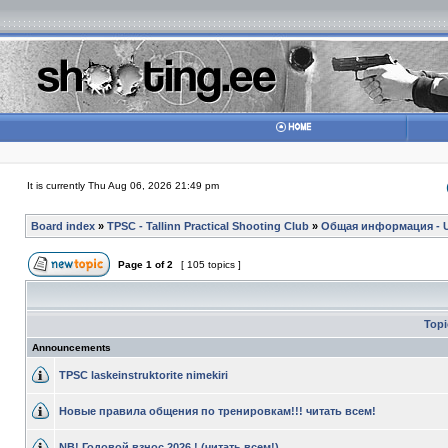
It is currently Thu Aug 06, 2026 21:49 pm
Board index
»
TPSC - Tallinn Practical Shooting Club
»
Общая информация - Ul
Page
1
of
2
[ 105 topics ]
Topi
Announcements
TPSC laskeinstruktorite nimekiri
Новые правила общения по тренировкам!!! читать всем!
NB! Годовой взнос 2026 ! (читать всем!)