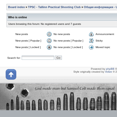
Board index
»
TPSC - Tallinn Practical Shooting Club
»
Общая информация - Ul
Who is online
Users browsing this forum: No registered users and 7 guests
New posts
No new posts
Announcement
New posts [ Popular ]
No new posts [ Popular ]
Sticky
New posts [ Locked ]
No new posts [ Locked ]
Moved topic
Search for:
Powered by
phpBB
©
Style originally created by
Volize
© 2