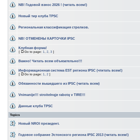
NB! Годовой взнос 2026 ! (читать всем!)
Новый тир клуба TPSC
Региональная классификация стрелков.
NB! ОТМЕНЕНЫ КАРТОЧКИ IPSC
Клубная форма!
[
Go to page:
1
,
2
,
3
]
Важно! Читать всем объязательно!!!
Информационная система EST региона IPSC (чтитать всем!)
[
Go to page:
1
,
2
]
Обязанности вышедшего из IPSC (читать всем)
Vnimanije!!! stroitelnqje rabotq v TIRE!!!
Данные клуба TPSC
Topics
Новый NROI президент.
Годовое собрание Эстонского региона IPSC 2013 (читать всем!)