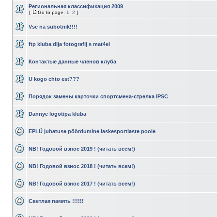
Региональная классификация 2009
[
Go to page:
1
,
2
]
Vse na subotnik!!!!
ftp kluba dlja fotografij s mat4ei
Контактые данные членов клуба
U kogo chto est???
Порядок замены карточки спортсмена-стрелка IPSC
Dannye logotipa kluba
EPLÜ juhatuse pöördumine laskesportlaste poole
NB! Годовой взнос 2019 ! (читать всем!)
NB! Годовой взнос 2018 ! (читать всем!)
NB! Годовой взнос 2017 ! (читать всем!)
Светлая память !!!!!!