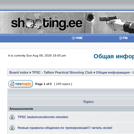
Общая информ
It is currently Sun Aug 09, 2026 19:45 pm
Board index
»
TPSC - Tallinn Practical Shooting Club
»
Общая информация - Ul
Page
1
of
2
[ 105 topics ]
Topics
Announcements
TPSC laskeinstruktorite nimekiri
Новые правила общения по тренировкам!!! читать всем!