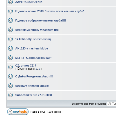
ZAVTRA SUBOTNIK!!!
Годовой взнос 2008! Читать всем членам клуба!
Годовое собрание членов клуба!!!!
stroitelnye raboty v nashem tire
12 kalibr dlja sorevnovanij
AK .223 v nashem klube
Мы на "Одноклассниках"
CZ, or not CZ ?
[
Go to page:
1
,
2
]
C Днём Рождения, Ашот!!!
strelba v finnskoi shkole
Subbotnik v tire 27.01.2008
Display topics from previous:
Page
1
of
2
[ 105 topics ]