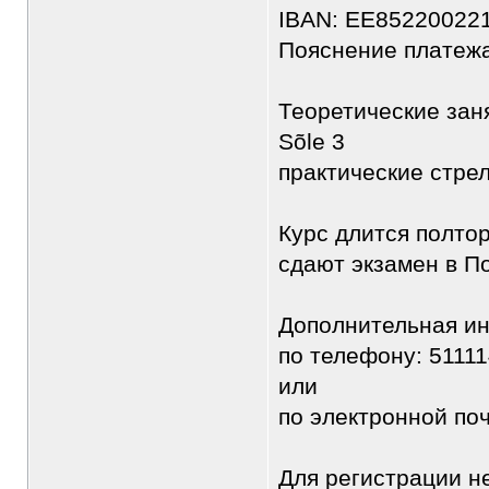
IBAN: EE85220022
Пояснение платежа:
Теоретические заня
Sõle 3
практические стре
Курс длится полто
сдают экзамен в П
Дополнительная и
по телефону: 5111
или
по электронной по
Для регистрации н