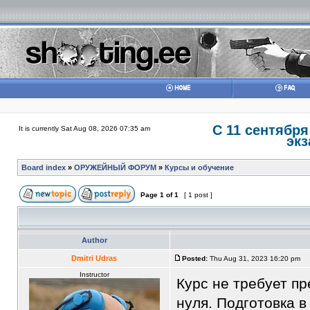
С 11 сентября
It is currently Sat Aug 08, 2026 07:35 am
экз
Board index
»
ОРУЖЕЙНЫЙ ФОРУМ
»
Курсы и обучение
Page
1
of
1
[ 1 post ]
Author
Dmitri Udras
Posted:
Thu Aug 31, 2023 16:20 pm
Instructor
Курс не требует п
нуля. Подготовка 