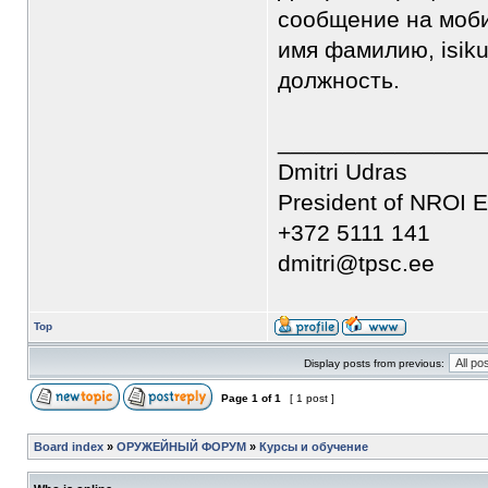
сообщение на моби
имя фамилию, isiku
должность.
________________
Dmitri Udras
President of NROI E
+372 5111 141
dmitri@tpsc.ee
Top
Display posts from previous:
Page
1
of
1
[ 1 post ]
Board index
»
ОРУЖЕЙНЫЙ ФОРУМ
»
Курсы и обучение