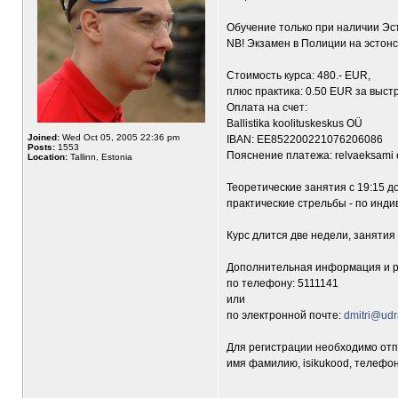
Обучение только при наличии Эс
NB! Экзамен в Полиции на эстонс
Стоимость курса: 480.- EUR,
плюс практика: 0.50 EUR за выст
Оплата на счет:
Ballistika koolituskeskus OÜ
Joined:
Wed Oct 05, 2005 22:36 pm
IBAN: EE852200221076206086
Posts:
1553
Пояснение платежа: relvaeksami e
Location:
Tallinn, Estonia
Теоретические занятия с 19:15 до 
практические стрельбы - по инди
Курс длится две недели, занятия
Дополнительная информация и р
по телефону: 5111141
или
по электронной почте:
dmitri@udr
Для регистрации необходимо отп
имя фамилию, isikukood, телефон,
_________________