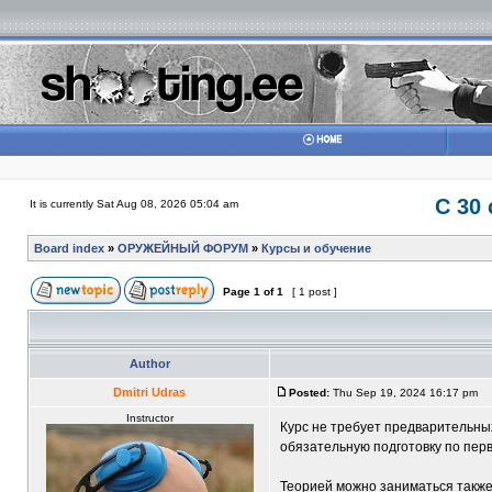
С 30
It is currently Sat Aug 08, 2026 05:04 am
Board index
»
ОРУЖЕЙНЫЙ ФОРУМ
»
Курсы и обучение
Page
1
of
1
[ 1 post ]
Author
Dmitri Udras
Posted:
Thu Sep 19, 2024 16:17 pm
Instructor
Курс не требует предварительных
обязательную подготовку по пер
Теорией можно заниматься также