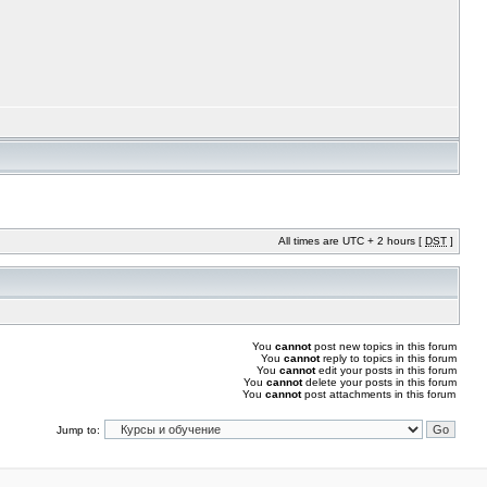
All times are UTC + 2 hours [
DST
]
You
cannot
post new topics in this forum
You
cannot
reply to topics in this forum
You
cannot
edit your posts in this forum
You
cannot
delete your posts in this forum
You
cannot
post attachments in this forum
Jump to: