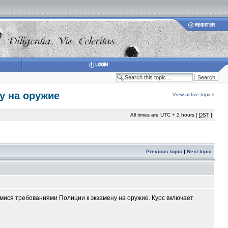
у на оружие
View active topics
All times are UTC + 2 hours [
DST
]
Previous topic
|
Next topic
имися требованиями Полиции к экзамену на оружие. Курс включает