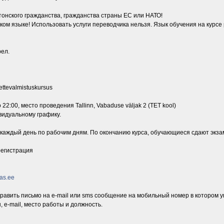
тонского гражданства, гражданства страны ЕС или НАТО!
ком языке! Использовать услуги переводчика нельзя. Язык обучения на курсе
рел.
ttevalmistuskursus
22:00, место проведения Tallinn, Vabaduse väljak 2 (TET kool)
видуальному графику.
 каждый день по рабочим дням. По окончанию курса, обучающиеся сдают экза
егистрация
as.ee
равить письмо на e-mail или sms сообщение на мобильный номер в котором у
 e-mail, место работы и должность.