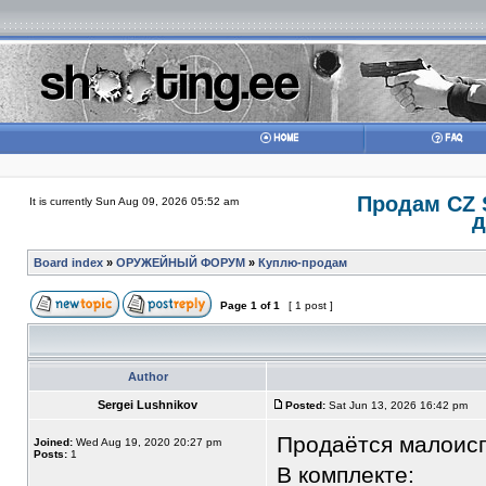
Продам CZ S
It is currently Sun Aug 09, 2026 05:52 am
д
Board index
»
ОРУЖЕЙНЫЙ ФОРУМ
»
Куплю-продам
Page
1
of
1
[ 1 post ]
Author
Sergei Lushnikov
Posted:
Sat Jun 13, 2026 16:42 pm
Продаётся малоисп
Joined:
Wed Aug 19, 2020 20:27 pm
Posts:
1
В комплекте: