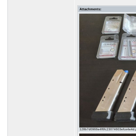
Attachments:
128b7d0966e4f6fc23074603efce4e4d.jpg