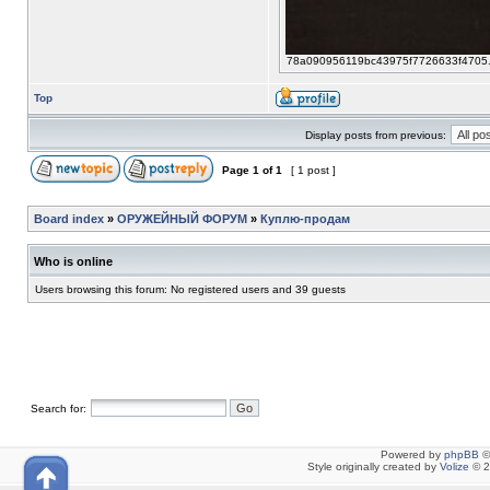
78a090956119bc43975f7726633f4705.jpg
Top
Display posts from previous:
Page
1
of
1
[ 1 post ]
Board index
»
ОРУЖЕЙНЫЙ ФОРУМ
»
Куплю-продам
Who is online
Users browsing this forum: No registered users and 39 guests
Search for:
Powered by
phpBB
©
Style originally created by
Volize
© 2